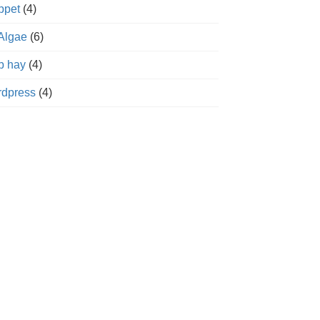
ppet
(4)
Algae
(6)
 hay
(4)
dpress
(4)