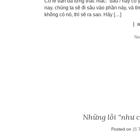
Có lẽ bạn đã từng thắc mắc: “dấu / này có ý
nay, chúng ta sẽ đi sâu vào phần này, và tì
không có nó, thì sẽ ra sao. Hãy […]
No
Những lỗi “như 
Posted on
15 