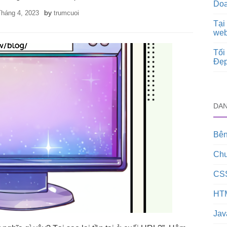
Doa
by
Tháng 4, 2023
trumcuoi
Tại
web
Tối
Đẹp
DA
Bên
Chư
CS
HT
Jav