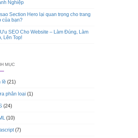
nh Nghiệp
 sao Section Hero lại quan trọng cho trang
 của bạn?
 Ưu SEO Cho Website – Làm Đúng, Làm
, Lên Top!
NH MỤC
 lề
(21)
a phân loại
(1)
S
(24)
ML
(10)
ascript
(7)