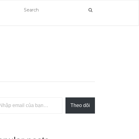
a bạn…
Theo dõi