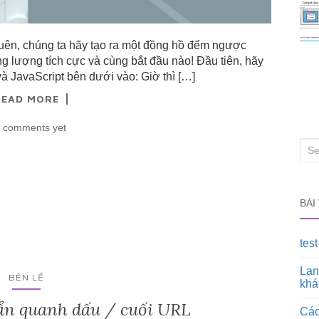
quên, chúng ta hãy tạo ra một đồng hồ đếm ngược
g lượng tích cực và cùng bắt đầu nào! Đầu tiên, hãy
 JavaScript bên dưới vào: Giờ thì […]
READ MORE
 comments yet
Sea
for:
BÀI
test
Lan
BÊN LỀ
khá
í ẩn quanh dấu / cuối URL
Các