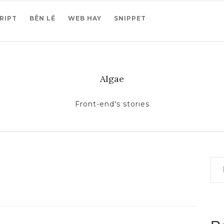
RIPT
BÊN LỀ
WEB HAY
SNIPPET
Algae
Front-end's stories
Nhập email củ