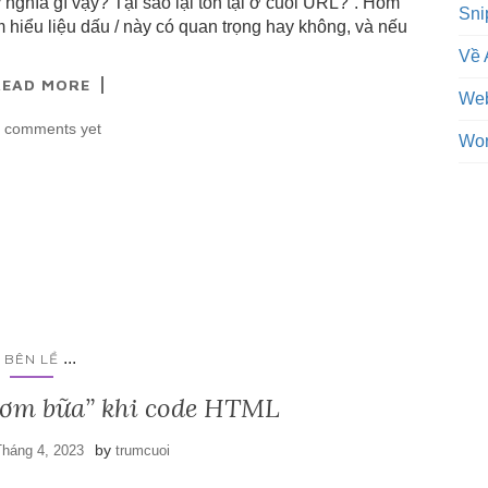
 nghĩa gì vậy? Tại sao lại tồn tại ở cuối URL?”. Hôm
Sni
m hiểu liệu dấu / này có quan trọng hay không, và nếu
Về 
READ MORE
Web
 comments yet
Wor
...
BÊN LỀ
cơm bữa” khi code HTML
by
Tháng 4, 2023
trumcuoi