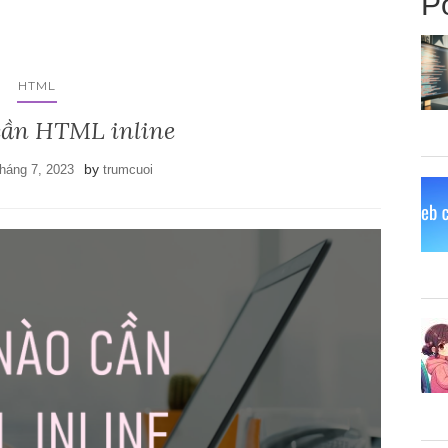
P
HTML
cần HTML inline
by
háng 7, 2023
trumcuoi