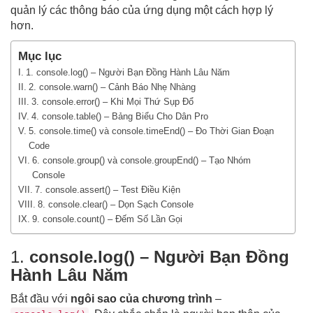
quản lý các thông báo của ứng dụng một cách hợp lý
hơn.
Mục lục
1. console.log() – Người Bạn Đồng Hành Lâu Năm
2. console.warn() – Cảnh Báo Nhẹ Nhàng
3. console.error() – Khi Mọi Thứ Sụp Đổ
4. console.table() – Bảng Biểu Cho Dân Pro
5. console.time() và console.timeEnd() – Đo Thời Gian Đoạn
Code
6. console.group() và console.groupEnd() – Tạo Nhóm
Console
7. console.assert() – Test Điều Kiện
8. console.clear() – Dọn Sạch Console
9. console.count() – Đếm Số Lần Gọi
1.
console.log() – Người Bạn Đồng
Hành Lâu Năm
Bắt đầu với
ngôi sao của chương trình
–