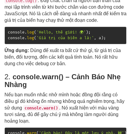
. Đây chắc chắn là người bạn thân của
console.log()
mọi lập trình viên từ khi bước chân vào con đường code
JavaScript. Nó là cách dễ dàng và nhanh nhất để kiểm tra
giá trị của biến hay chạy thử một đoạn code.
console
.
log
(
'Hello, thế giới! 🌍'
)
;
console
.
log
(
'Giá trị của biến a là:'
,
 a
)
;
Ứng dụng:
Dùng để xuất ra bất cứ thứ gì, từ giá trị của
biến, đối tượng, đến các kết quả tính toán. Nó rất hữu
dụng cho việc debug cơ bản.
2.
console.warn() – Cảnh Báo Nhẹ
Nhàng
Nếu bạn muốn nhắc nhở mình hoặc đồng đội rằng có
điều gì đó không ổn nhưng không quá nghiêm trọng, hãy
sử dụng
. Nó xuất hiện với màu vàng
console.warn()
tươi sáng, đủ để gây chú ý mà không làm người dùng
hoảng loạn.
console
.
warn
(
'Cảnh báo! Đây là một lưu ý nhỏ. 🚧'
)
;