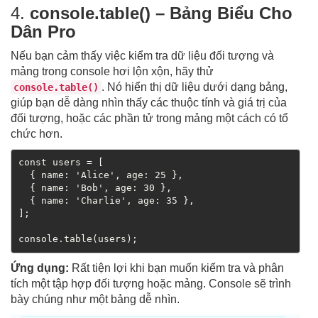
4.
console.table() – Bảng Biểu Cho
Dân Pro
Nếu bạn cảm thấy việc kiểm tra dữ liệu đối tượng và
mảng trong console hơi lộn xộn, hãy thử
. Nó hiển thị dữ liệu dưới dạng bảng,
console.table()
giúp bạn dễ dàng nhìn thấy các thuộc tính và giá trị của
đối tượng, hoặc các phần tử trong mảng một cách có tổ
chức hơn.
const users = [

  { name: 'Alice', age: 25 },

  { name: 'Bob', age: 30 },

  { name: 'Charlie', age: 35 },

];

Ứng dụng:
Rất tiện lợi khi bạn muốn kiểm tra và phân
tích một tập hợp đối tượng hoặc mảng. Console sẽ trình
bày chúng như một bảng dễ nhìn.