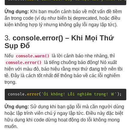
Ứng dụng:
Khi bạn muốn cảnh báo về một vấn đề tiềm
ẩn trong code (ví dụ như biến bị deprecated, hoặc điều
kiện không hợp lý nhưng không gây lỗi ngay lập tức).
3.
console.error() – Khi Mọi Thứ
Sụp Đổ
Nếu
là lời cảnh báo nhẹ nhàng, thì
console.warn()
là tiếng chuông báo động! Nó xuất
console.error()
hiện với màu đỏ, báo hiệu rằng mọi thứ đang trở nên tồi
tệ. Đây là cách tốt nhất để thông báo về các lỗi nghiêm
trọng.
console
.
error
(
'Ôi không! Lỗi nghiêm trọng! 🚨'
)
;
Ứng dụng:
Sử dụng khi bạn gặp lỗi mà cần người dùng
hoặc lập trình viên chú ý ngay lập tức. Điều này đặc biệt
hữu dụng khi code dừng hoạt động do lỗi không mong
muốn.