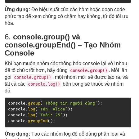
Ứng dụng:
Đo hiệu suất của các hàm hoặc đoạn code
phức tạp để xem chúng có chậm hay không, từ đó tối ưu
hóa.
6.
console.group() và
console.groupEnd() – Tạo Nhóm
Console
Khi bạn muốn nhóm các thông báo console lại với nhau
để tổ chức tốt hơn, hãy dùng
. Mỗi lần
console.group()
gọi
, một nhóm mới sẽ được tạo ra, và
console.group()
tất cả các
bên trong sẽ thuộc về nhóm
console.log()
đó.
console
.
group
(
'Thông tin người dùng'
)
;
console
.
log
(
'Tên: Alice'
)
;
console
.
log
(
'Tuổi: 25'
)
;
console
.
groupEnd
(
)
;
Ứng dụng:
Tạo các nhóm log để dễ dàng phân loại và