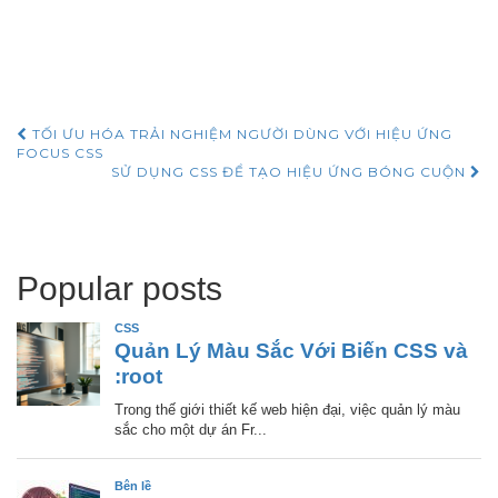
Post
TỐI ƯU HÓA TRẢI NGHIỆM NGƯỜI DÙNG VỚI HIỆU ỨNG
FOCUS CSS
SỬ DỤNG CSS ĐỂ TẠO HIỆU ỨNG BÓNG CUỘN
navigation
Popular posts