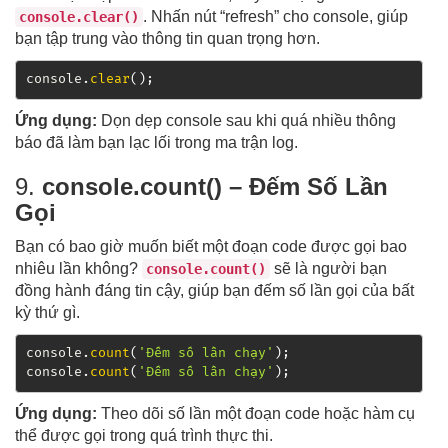
. Nhấn nút “refresh” cho console, giúp
console.clear()
bạn tập trung vào thông tin quan trọng hơn.
console
.
clear
(
)
;
Ứng dụng:
Dọn dẹp console sau khi quá nhiều thông
báo đã làm bạn lạc lối trong ma trận log.
9.
console.count() – Đếm Số Lần
Gọi
Bạn có bao giờ muốn biết một đoạn code được gọi bao
nhiêu lần không?
sẽ là người bạn
console.count()
đồng hành đáng tin cậy, giúp bạn đếm số lần gọi của bất
kỳ thứ gì.
console
.
count
(
'Đếm số lần chạy'
)
;
console
.
count
(
'Đếm số lần chạy'
)
;
Ứng dụng:
Theo dõi số lần một đoạn code hoặc hàm cụ
thể được gọi trong quá trình thực thi.