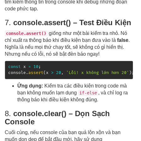
tìm kiếm thông tin trong console khi debug những đoạn
code phức tạp.
7.
console.assert() – Test Điều Kiện
giống như một bài kiểm tra nhỏ. Nó
console.assert()
chỉ xuất ra thông báo khi điều kiện bạn đưa vào là
false
.
Nghĩa là nếu mọi thứ chạy tốt, sẽ không có gì hiển thị.
Nhưng nếu có lỗi, nó sẽ bật đèn báo ngay!
const
 x 
=
10
;
console
.
assert
(
x 
>
20
,
'Lỗi! x không lớn hơn 20'
)
;
Ứng dụng:
Kiểm tra các điều kiện trong code mà
bạn không muốn lạm dụng
, và chỉ log ra
if-else
thông báo khi điều kiện không đúng.
8.
console.clear() – Dọn Sạch
Console
Cuối cùng, nếu console của bạn quá lộn xộn và bạn
muốn dọn dẹp để bắt đầu mới, hãy sử dụng