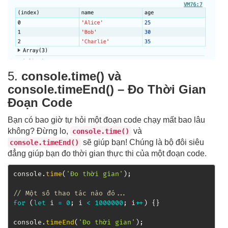
5.
console.time() và
console.timeEnd() – Đo Thời Gian
Đoạn Code
Bạn có bao giờ tự hỏi một đoạn code chạy mất bao lâu
không? Đừng lo,
và
console.time()
sẽ giúp bạn! Chúng là bộ đôi siêu
console.timeEnd()
đẳng giúp bạn đo thời gian thực thi của một đoạn code.
console
.
time
(
'Đo thời gian'
)
;
// Một số thao tác nào đó...
for
(
let
 i 
=
0
;
 i 
<
1000000
;
 i
++
)
{
}
console
.
timeEnd
(
'Đo thời gian'
)
;